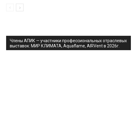
Члены АПИК — участники профессиональных отраслевых
выставок: МИР КЛИМАТА, Aquaflame, AIRVent в 2026г.