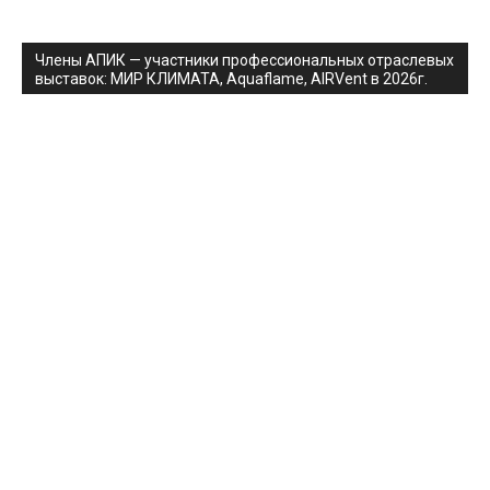
Члены АПИК — участники профессиональных отраслевых
выставок: МИР КЛИМАТА, Aquaflame, AIRVent в 2026г.