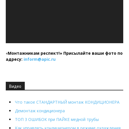
«
Монтажникам респект!»
Присылайте ваши фото по
адресу:
inform@
apic.
ru
Видео
Что такое СТАНДАРТНЫЙ монтаж КОНДИЦИОНЕРА
Демонтаж кондиционера
ТОП 3 ОШИБОК при ПАЙКЕ медной трубы
Как управлять кондиционером в режиме охлаждения