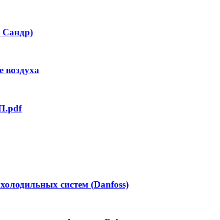
 Сандр)
 воздуха
П.pdf
олодильных систем (Danfoss)