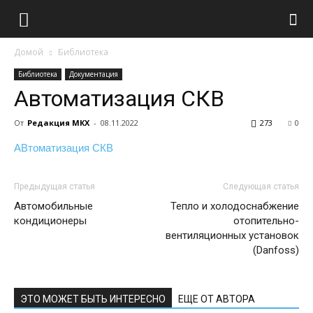
Домой
Библиотека
Библиотека
Документация
Автоматизация СКВ
От
Редакция МКХ
-
08.11.2022
273
0
АВтоматизация СКВ
Предыдущая статья
Следующая статья
Автомобильные
Тепло и холодоснабжение
кондиционеры
отопительно-
вентиляционных установок
(Danfoss)
ЭТО МОЖЕТ БЫТЬ ИНТЕРЕСНО
ЕЩЕ ОТ АВТОРА