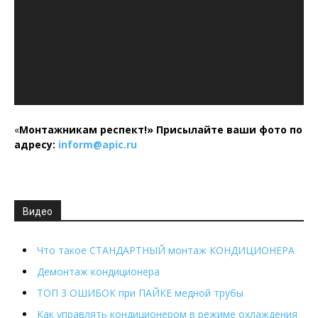
«
Монтажникам респект!»
Присылайте ваши фото по
адресу:
inform@
apic.
ru
Видео
Что такое СТАНДАРТНЫЙ монтаж КОНДИЦИОНЕРА
Демонтаж кондиционера
ТОП 3 ОШИБОК при ПАЙКЕ медной трубы
Как управлять кондиционером в режиме охлаждения