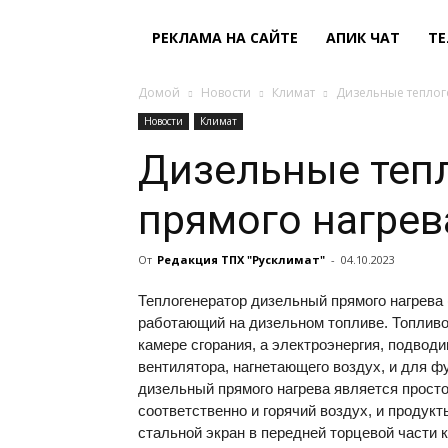
РЕКЛАМА НА САЙТЕ
АПИК ЧАТ
ТЕ
Домой
Новости
Климат
Дизельные теплог
Новости
Климат
Дизельные теп
прямого нагрева
От
Редакция ТПХ "Русклимат"
-
04.10.2023
Теплогенератор дизельный прямого нагрева 
работающий на дизельном топливе. Топлив
камере сгорания, а электроэнергия, подвод
вентилятора, нагнетающего воздух, и для ф
дизельный прямого нагрева является прост
соответственно и горячий воздух, и проду
стальной экран в передней торцевой части 