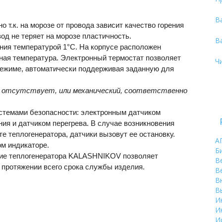
В
 т.к. на морозе от провода зависит качество горения
од не теряет на морозе пластичность.
В
ния температурой 1°С. На корпусе расположен
ная температура. Электронный термостат позволяет
Ч
режиме, автоматически поддерживая заданную для
 отсутствует, или механический, соответственно
стемами безопасности: электронным датчиком
ия и датчиком перегрева. В случае возникновения
е теплогенератора, датчики вызовут ее остановку.
А
м индикаторе.
Б
тие теплогенератора KALASHNIKOV позволяет
В
 протяжении всего срока службы изделия.
В
В
В
И
И
И