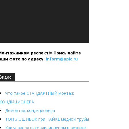
Монтажникам респект!»
Присылайте
аши фото по адресу:
inform@
apic.
ru
Видео
Что такое СТАНДАРТНЫЙ монтаж
КОНДИЦИОНЕРА
Демонтаж кондиционера
ТОП 3 ОШИБОК при ПАЙКЕ медной трубы
Как управлять кондиционером в режиме