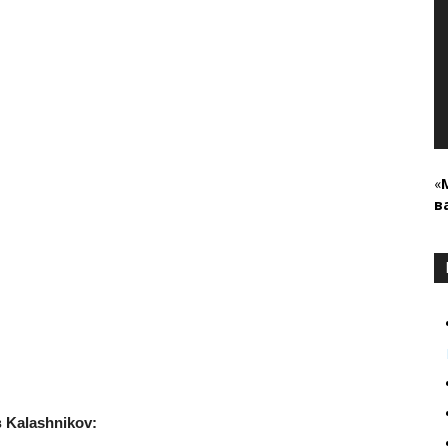
«
в
в
Kalashnikov
: