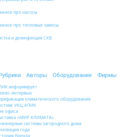
ажное про насосы
ажное про тепловые завесы
истка и дезинфекция СКВ
Рубрики
Авторы
Оборудование
Фирмы
ПИК информирует
изнес-интервью
ерификация климатического оборудования
естник УКЦ АПИК
не офиса
ыставка «МИР КЛИМАТА»
нженерные системы загородного дома
нновация года
стория бренда