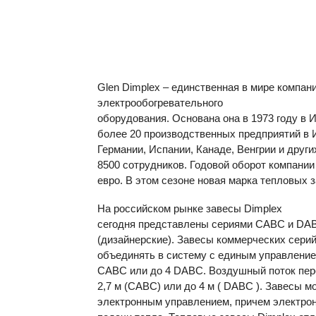
Glen Dimplex – единственная в мире компан
электрообогревательного
оборудования. Основана она в 1973 году в
более 20 производственных предприятий в 
Германии, Испании, Канаде, Венгрии и други
8500 сотрудников. Годовой оборот компани
евро. В этом сезоне новая марка тепловых з
На российском рынке завесы Dimplex
сегодня представлены сериями
CABC
и
DA
(дизайнерские). Завесы коммерческих сери
объединять в систему с единым управление
CABC
или до 4
DABC
. Воздушный поток пе
2,7 м (
CABC
) или до 4 м (
DABC
). Завесы м
электронным управлением, причем электрон