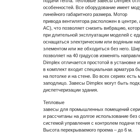
подачи тепла. Тепловые завесы Dimplex от
особенностей. Все оборудование имеет мод
линейного габаритного размера. Мотор
привода вентилятора расположен в центре, 
АС), что позволяет снизить вибрацию, кото
при длительной эксплуатации моделей с ед
оснащаться электрическим или водяным на
элементом или же обходиться без него. Ши
позволяет на 40 градусов изменять направ
Dimplex отличается простотой в установке 
в комплект входит специальная арматура б
на потолке и на стене. Во всех сериях есть
заподлицо. Завесы Dimplex могут быть под
диспетчеризации здания.
Тепловые
завесы для промышленных помещений сер
и рассчитаны на долгое использование без
системой управления с контролем подачи те
Высота перекрываемого проема – до 6 м.