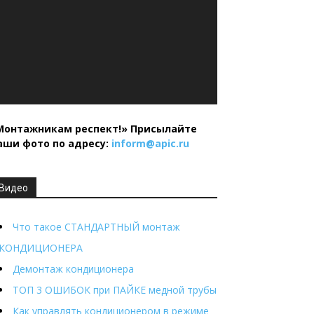
Монтажникам респект!»
Присылайте
аши фото по адресу:
inform@
apic.
ru
Видео
Что такое СТАНДАРТНЫЙ монтаж
КОНДИЦИОНЕРА
Демонтаж кондиционера
ТОП 3 ОШИБОК при ПАЙКЕ медной трубы
Как управлять кондиционером в режиме