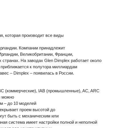
ия, которая производит все виды
 Ирландии. Компании принадлежит
Ирландии, Великобритании, Франции,
х странах. На заводах Glen Dimplex работает около
и приближается к полутора миллиардам
авес – Dimplex – появилась в России.
BC
(коммерческие),
IAB
(промышленные), AC,
ARC
й можно
м – до 10 моделей
рекрывает проем высотой до
огут быть с механическим или
ная система имеет настройки полной и неполной