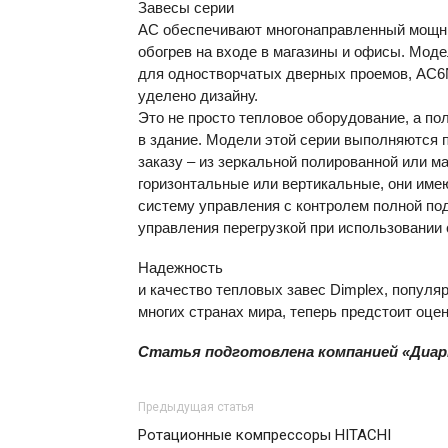
Завесы серии
AC обеспечивают многонаправленный мощ
обогрев на входе в магазины и офисы. Мо
для одностворчатых дверных проемов, AC6
уделено дизайну.
Это не просто тепловое оборудование, а п
в здание. Модели этой серии выполняются 
заказу – из зеркальной полированной или 
горизонтальные или вертикальные, они им
систему управления с контролем полной под
управления перегрузкой при использовании 
Надежность
и качество тепловых завес Dimplex, популя
многих странах мира, теперь предстоит оцен
Статья подготовлена компанией «Диа
Предыдущая статья
Ротационные компрессоры HITACHI