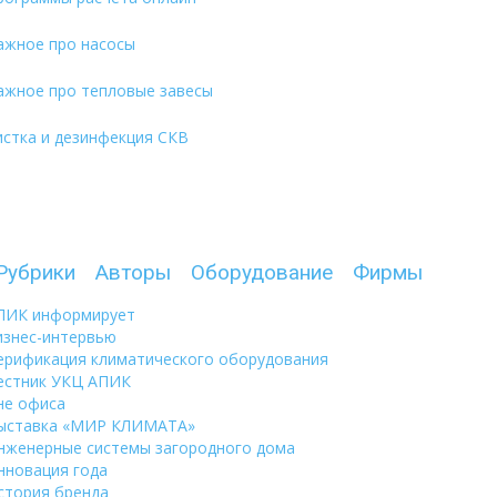
ажное про насосы
ажное про тепловые завесы
истка и дезинфекция СКВ
Рубрики
Авторы
Оборудование
Фирмы
ПИК информирует
изнес-интервью
ерификация климатического оборудования
естник УКЦ АПИК
не офиса
ыставка «МИР КЛИМАТА»
нженерные системы загородного дома
нновация года
стория бренда