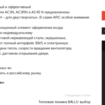
ный и эффективный
дели AC3N, AC3RN и AC45 N предназначены
N – для двустворчатых. В серии
ARC
особое внимание
олноценный элемент оформления входа
по индивидуальному
матовой нержавеющей стали, окрашенные,
еют полный интерфейс
BMS
и электронную
ачи тепла, скорости вращения вентилятора,
с датчиком открывания двери.
рных во
ить и российскому рынку.
рм»
Следующая статья
Тепловая техника BALLU: выбор