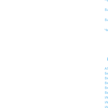
В
В
Ч
А
Б
В
В
В
В
И
И
И