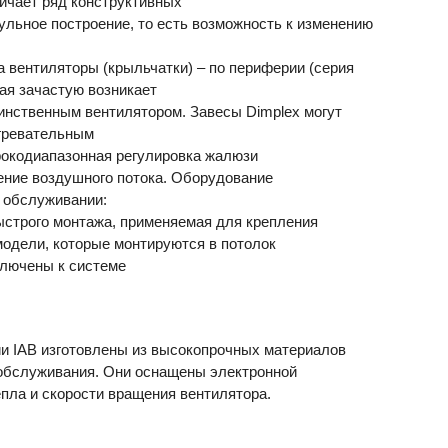
личает ряд конструктивных
ульное построение, то есть возможность к изменению
а вентиляторы (крыльчатки) – по периферии (серия
рая зачастую возникает
инственным вентилятором. Завесы Dimplex могут
гревательным
рокодиапазонная регулировка жалюзи
ление воздушного потока. Оборудование
и обслуживании:
ыстрого монтажа, применяемая для крепления
 модели, которые монтируются в потолок
ключены к системе
ии
IAB
изготовлены из высокопрочных материалов
 обслуживания. Они оснащены электронной
пла и скорости вращения вентилятора.