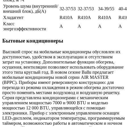
блок), м
/ч
Уровень шума (внутренний/
32-37/53
32-37/53
34-39/55
40-4
внешний блок), дБ(А)
Хладагент
R410A
R410A
R410A
R41
Класс
A
A
A
A
энергоэффективности
Бытовые кондиционеры
Высокий спрос на мобильные кондиционеры обусловлен их
доступностью, удобством в эксплуатации и отсутствием
затрат на установку. Дополнительные функции обогрева,
осушения, вентиляции позволяют использовать оборудование
этого типа круглый год. В новом сезоне Ballu предлагает
мобильные кондиционеры новой серии
AIR
MASTER
(
BPPC
). Приборы имеют реверсивную конструкцию: для
перехода из режима охлаждения в режим обогрева достаточно
просто поменять местами воздуховод и воздушную решетку.
Серия представлена кондиционерами с механическим
управлением мощностью 7000 и 9000
BTU
и моделью
мощностью 12 000
BTU
, управляющейся с помощью
электроники. Прибор с электронным управлением оснащен
LED-дисплеем, индикатором температуры, программируемым
таймером, возможностью работы в автоматическом и ночном