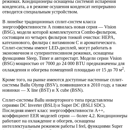
режимах. Кондиционеры оснащены системой испарения
конденсата, а в режиме осушения конденсат непрерывно
отводится специальным устройством.
В линейке традиционных сплит-систем класса
энергоэффективности А появилась новая серия — Vision
(
BSG
), модели которой комплектуются Combo-фильтром,
состоящим из четырех фильтров тонкой очистки:
HEPA
,
катехинового, фильтра с витамином С и ароматического.
Сплит-системы имеют LED-дисплей, могут работать в
экономичном и суперинтенсивном режимах, оснащены
функциями Sleep, Timer и авторестарт. Модели серии Vision
(
BSG
) мощностью от 7000 до 24 000
BTU
предназначены для
2
охлаждения и обогрева помещений площадью от 15 до 70 м
.
Кроме того, на рынке имеются доступные настенные сплит-
системы Ballu Olymp (
BSV
), появившиеся в 2010 году, а также
новинки — X line (
BST
) и X cube (
BSN
).
Сплит-системы Ballu инверторного типа представлены
сериями DC Inverter (
BSLI
) и Super DC (
BSLI
SDC
).
Последняя имеет класс энергоэффективности А++,
коэффициент
EER
моделей серии — более 4,2. Кондиционеры
работают на охлаждение и обогрев, оснащены
интеллектуальным режимом работы I feel, функциями Super