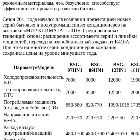
рекламным материалам, что, безусловно, способствует
эффективности продаж и развитию бизнеса.
Сезон 2011 года начался для компании презентацией новых
серий бытовых и полупромышленных кондиционеров на
выставке «МИР КЛИМАТА – 2011». Среди основных
тенденций сезона: расширение ассортимента серий и линейки
мощностей, переход на озонобезопасный хладагент R410А.
При этом на многие серии кондиционеров компания
сохранила цены на уровне минувшего года.
BSG-
BSG-
BSG-
BSG
Параметр/Модель
07HN1
09HN1
12HN1
18H
Холодопроизводительность,
7000
9000
12000
190
BTU
Теплопроизводительность,
7000
9500
12500
200
BTU
Потребляемая мощность
650/580
820/770
1090/1015
173
(охлаждение/обогрев), Вт
Напряжение питания,
220∼50
220∼50
220∼50
220
В∼Гц
Расход воздуха
(внутренний/внешний
480/1700
480/17000
540/1650
800/
3