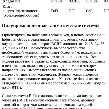
Хладагент
R410A
R410A
R410A
R4
Класс
энергоэффективности
D/D
D/D
C/C
D/
(охлаждение/обогрев)
Полупромышленные климатические системы
Ориентируясь на пожелания заказчиков, в новом сезоне Ballu
Industrial Group представила сплит-системы c кассетными
внутренними блоками серии
BCRF
мощностью 12, 18, 24, 36,
42, 48 и 60
BTU
. Возможность выбора устройства
необходимой мощности позволяет более гибко подходить к
требованиям объекта, учитывая ограничения сметы. Все
модели работают в режимах охлаждения, обогрева, осушения
и вентиляции, подача воздуха осуществляется в четырех
направлениях. Имеется встроенная помпа, защищающая
систему от протечки конденсата. Жалюзи кондиционеров
имеют флокированное покрытие. Кассетные блоки имеют
стандартный (950×950 мм) и евро­размер (650×650 мм, модели
до 24
BTU
).
Сплит-системы Ballu с напольно-потолочными внутренними
блоками (
BCFB
) укомплектованы вариатором, двойной
защитой от протечки конденсата, а начиная с моделей
мощностью 36
BTU
, еще и фазовым монитором.