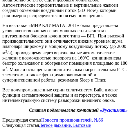
Автоматические горизонтальные и вертикальные жалюзи
создают объемный воздушный поток (3D-Flow), который
равномерно распределяется по всему помещению.
На выставке «МИР КЛИМАТА- 2011» была представлена
усовершенствованная серия мощных сплит-систем с
внутренними блоками колонного типа —
BFL
. При высокой
производительности они отличаются низким уровнем шума.
Благодаря широкому и мощному воздушному потоку (до 2000
3
м
/ч), проходящему через вертикальные автоматические
жалюзи с возможностью поворота на 160ºС, кондиционеры
быстро охлаждают и обогревают помещения площадью до 180
2
м
. Модели оснащены дополнительным нагревательным PTC-
элементом, а также функциями экономичной и
суперинтенсивной работы, режимами Sleep и Timer.
Все полупромышленные серии сплит-систем Ballu имеют
функции автоматической защиты и авто­рестарта, а также
интеллектуальную систему разморозки внешнего блока.
Статья подготовлена компанией
«Русклимат»
Предыдущая статья
Новости производителей, №66
Следующая статья
Легкое дыхание. Бытовые