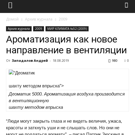
Домой
Архив журнала
2009
Архив журнала
2009
МИР КЛИМАТА №52 (2009)
Ароматизация как новое
направление в вентиляции
От
Западалов Андрей
-
18.08.2019
980
0
шахту методом впрыска”>
Деоматик 5000. Ароматизация воздуха производится
в вентиляционную
шахту методом впрыска
“Люди могут закрыть глаза и не видеть величия, ужаса,
красоты и заткнуть уши и не слышать слов. Но они не
могут не поддаться аромату”, – писал Патрик Зюскинд в