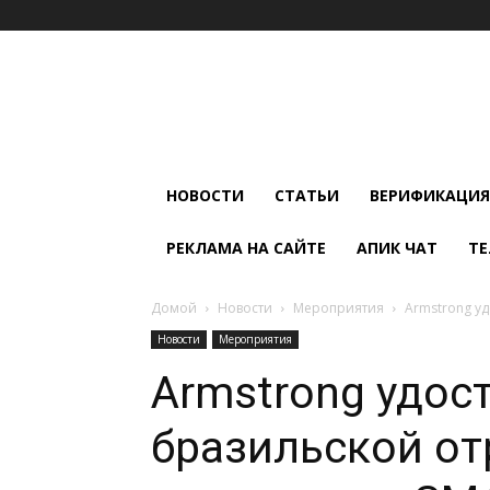
Мир
Климата
и
Холода
НОВОСТИ
СТАТЬИ
ВЕРИФИКАЦИЯ
РЕКЛАМА НА САЙТЕ
АПИК ЧАТ
ТЕ
Домой
Новости
Мероприятия
Armstrong у
Новости
Мероприятия
Armstrong удос
бразильской от