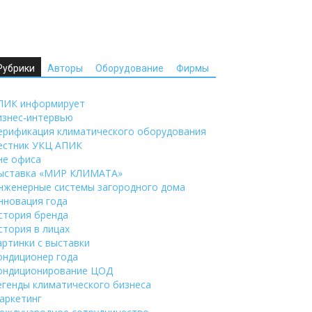
Рубрики
Авторы
Оборудование
Фирмы
ПИК информирует
изнес-интервью
ерификация климатического оборудования
естник УКЦ АПИК
не офиса
ыставка «МИР КЛИМАТА»
нженерные системы загородного дома
нновация года
стория бренда
стория в лицах
артинки с выставки
ондиционер года
ондиционирование ЦОД
егенды климатического бизнеса
аркетинг