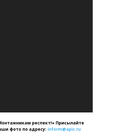
Монтажникам респект!»
Присылайте
аши фото по адресу:
inform@
apic.
ru