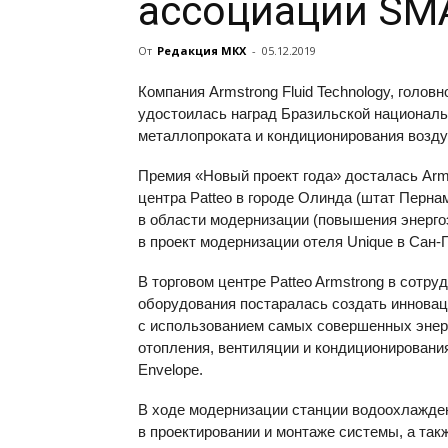
ассоциации S
От
Редакция МКХ
-
05.12.2019
Компания Armstrong Fluid Technology, голов
удостоилась наград Бразильской националь
металлопроката и кондиционирования возд
Премия «Новый проект года» досталась Arms
центра Patteo в городе Олинда (штат Пернам
в области модернизации (повышения энерг
в проект модернизации отеля Unique в Сан-
В торговом центре Patteo Armstrong в сотр
оборудования постаралась создать иннова
с использованием самых совершенных энер
отопления, вентиляции и кондиционирования
Envelope.
В ходе модернизации станции водоохлажден
в проектировании и монтаже системы, а так