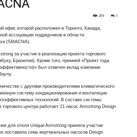
MACNA
293
0
ной офис которой расположен в Торонто, Канада,
ной ассоциации подрядчиков в области
уха (SMACNA).
trong за участие в реализации проекта торгового
буку, Бразилия). Кроме того, премией «Проект года
оэффективности)» был отмечен вклад компании
Паулу.
удничестве с другими производителями климатического
ционную систему кондиционирования и вентиляции
гоэффективных технологий. В составе системы
 торгового центра работает 21 насос Armstrong Design
ия для отеля Unique Armstrong приняла участие
же поставила семь вертикальных насосов Design