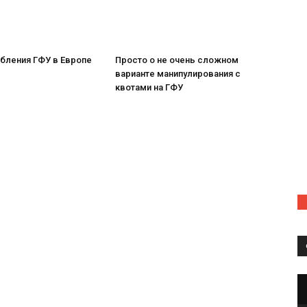
бления ГФУ в Европе
Просто о не очень сложном
варианте манипулирования с
квотами на ГФУ