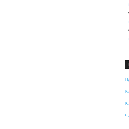
П
В
В
Ч