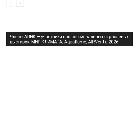
Члены АПИК — участники профессиональных отраслевых
выставок: МИР КЛИМАТА, Aquaflame, AIRVent в 2026г.