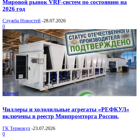
Мировой рынок VRF-систем по состоянию на
2026 год
Служба Новостей
-
28.07.2026
0
Климат
Чиллеры и холодильные агрегаты «РЕФКУЛ»
включены в реестр Минпромторга России.
ГК Термокул
-
23.07.2026
0